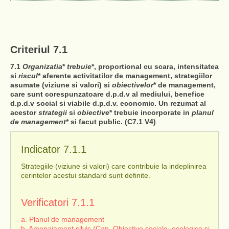
Criteriul 7.1
7.1
Organizatia
*
trebuie
*, proportional cu scara, intensitatea
si
riscul
* aferente activitatilor de management, strategiilor
asumate (viziune si valori) si
obiectivelor
* de management,
care sunt corespunzatoare d.p.d.v al mediului, benefice
d.p.d.v social si viabile d.p.d.v. economic. Un rezumat al
acestor
strategii
si
obiective
* trebuie incorporate in
planul
de management
* si facut public. (C7.1 V4)
Indicator 7.1.1
Strategiile (viziune si valori) care contribuie la indeplinirea
cerintelor acestui standard sunt definite.
Verificatori 7.1.1
a. Planul de management
b. Amenajament silvic (Cap. Obiective sociale, ecologice si