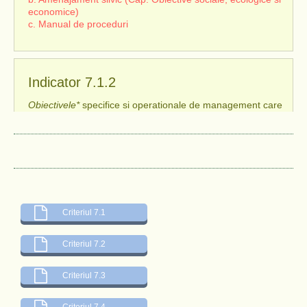
economice)
c. Manual de proceduri
Indicator 7.1.2
Obiectivele*
specifice si operationale de management care
abordeaza cerintele acestui standard sunt definite.
Verificatori 7.1.2
a. Amenajament silvic (Cap. Planuri si evidente din
amenajament)
b. Plan de management
Criteriul 7.1
Criteriul 7.2
Indicator 7.1.3
Criteriul 7.3
Rezumate ale strategiilor si
obiectivelor de management*
definite sunt incluse in
planul de management*
si facute
public.