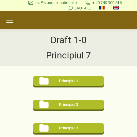
fsc@standardnational.ro
+ 40 740 300 616
Search:
CAUTARE
Draft 1-0
Principiul 7
Principiul 1
Principiul 2
Principiul 3