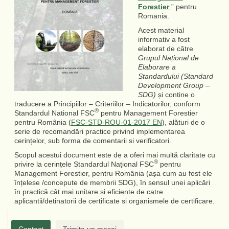
Forestier
” pentru
Romania.
Acest material
informativ a fost
elaborat de către
Grupul Național de
Elaborare a
Standardului (Standard
Development Group –
SDG)
și contine o
traducere a Principiilor – Criteriilor – Indicatorilor, conform
®
Standardul National FSC
pentru Management Forestier
pentru România (
FSC-STD-ROU-01-2017 EN
), alături de o
serie de recomandări practice privind implementarea
cerințelor, sub forma de comentarii si verificatori.
Scopul acestui document este de a oferi mai multă claritate cu
®
privire la cerințele Standardul Național FSC
pentru
Management Forestier, pentru România (așa cum au fost ele
înțelese /concepute de membrii SDG), în sensul unei aplicări
în practică cât mai unitare și eficiente de catre
aplicantii/detinatorii de certificate si organismele de certificare.
Contact
Trimite un mesaj